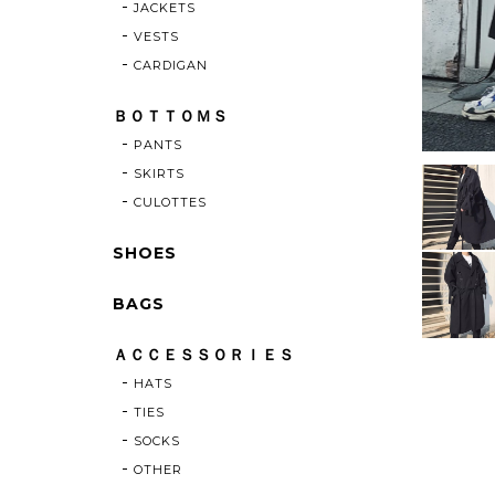
JACKETS
VESTS
CARDIGAN
ＢＯＴＴＯＭＳ
PANTS
SKIRTS
CULOTTES
SHOES
BAGS
ＡＣＣＥＳＳＯＲＩＥＳ
HATS
TIES
SOCKS
OTHER