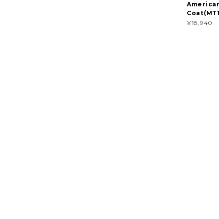
American
Coat(MT1
¥18,940