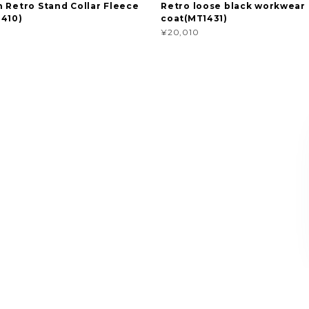
 Retro Stand Collar Fleece
Retro loose black workwear
410)
coat(MT1431)
¥20,010