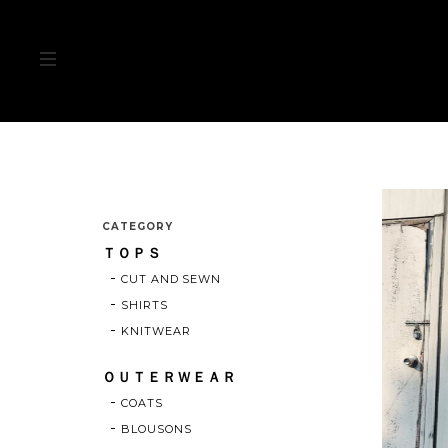
CATEGORY
ＴＯＰＳ
CUT AND SEWN
SHIRTS
KNITWEAR
ＯＵＴＥＲＷＥＡＲ
COATS
BLOUSONS