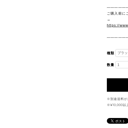
—————
ご購入前に
→
https://ww
—————
種類
数量
※別途送料が
※¥10,00