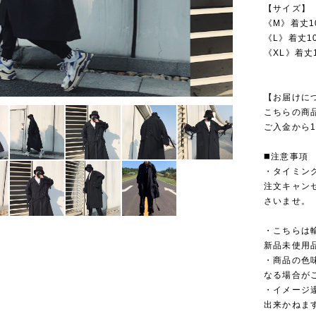
【サイズ】
《M》着丈1
《L》着丈10
《XL》着丈1
【お届けに
こちらの商
ご入金から1
◼️注意事項
・タイミン
注文キャン
さいませ。
・こちらは
新品未使用
・商品の色
なる場合が
・イメージ
出来かねま