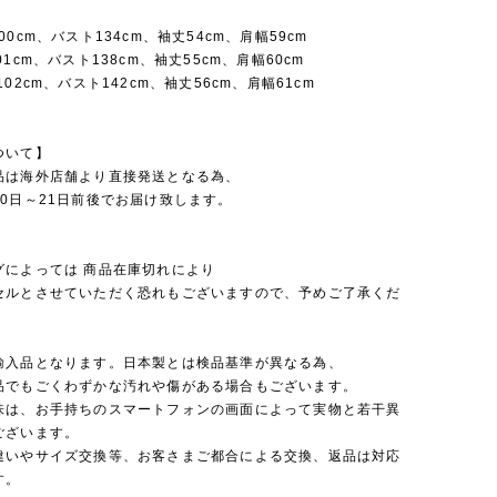
00cm、バスト134cm、袖丈54cm、肩幅59cm
1cm、バスト138cm、袖丈55cm、肩幅60cm
02cm、バスト142cm、袖丈56cm、肩幅61cm
ついて】
品は海外店舗より直接発送となる為、
0日～21日前後でお届け致します。
グによっては 商品在庫切れにより
セルとさせていただく恐れもございますので、予めご了承くだ
輸入品となります。日本製とは検品基準が異なる為、
品でもごくわずかな汚れや傷がある場合もございます。
味は、お手持ちのスマートフォンの画面によって実物と若干異
ございます。
違いやサイズ交換等、お客さまご都合による交換、返品は対応
す。