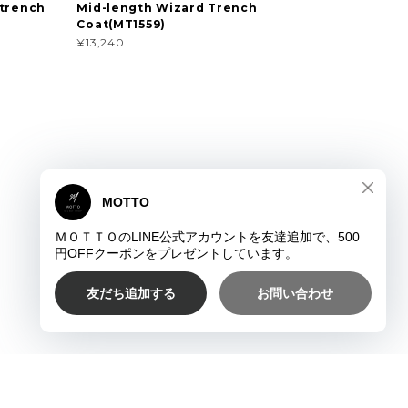
 trench
Mid-length Wizard Trench
Coat(MT1559)
¥13,240