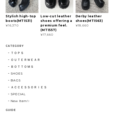
Stylish high-top
Low-cut leather
Derby leather
boots(MT1531)
shoes offering a
shoes(MT1563)
premium feel.
¥16,370
¥18,660
(MT1557)
¥17,660
CATEGORY
ＴＯＰＳ
ＯＵＴＥＲＷＥＡＲ
ＢＯＴＴＯＭＳ
SHOES
BAGS
ＡＣＣＥＳＳＯＲＩＥＳ
SPECIAL
New Item✨
GUIDE