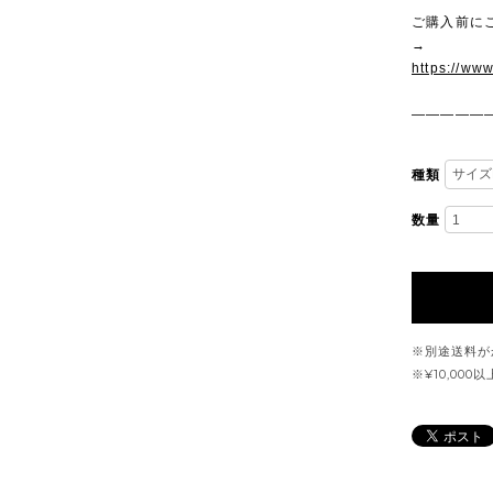
ご購入前に
→
https://ww
—————
種類
数量
※別途送料が
※¥10,00