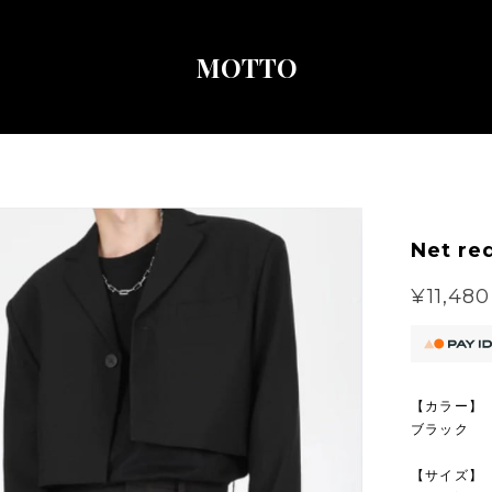
MOTTO
Net re
¥11,480
【カラー】
ブラック
【サイズ】