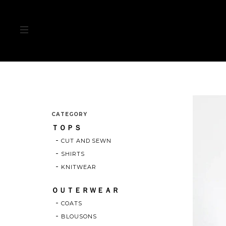
CATEGORY
ＴＯＰＳ
CUT AND SEWN
SHIRTS
KNITWEAR
ＯＵＴＥＲＷＥＡＲ
COATS
BLOUSONS