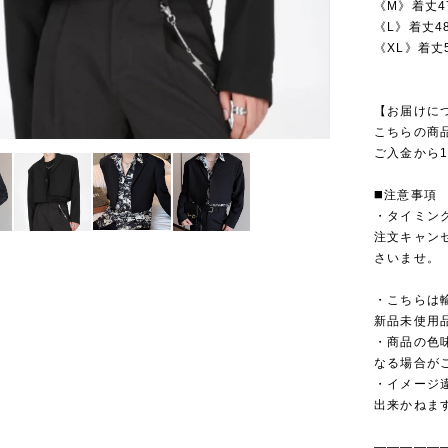
《M》着丈47
《L》着丈48
《XL》着丈5
【お届けに
こちらの商
ご入金から1
◼️注意事項
・タイミン
注文キャン
さいませ。
・こちらは
新品未使用
・商品の色
なる場合が
・イメージ
出来かねま
—————