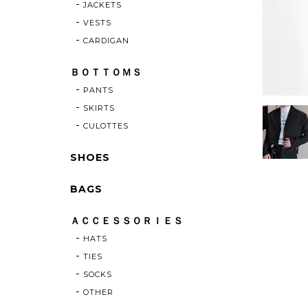
JACKETS
VESTS
CARDIGAN
ＢＯＴＴＯＭＳ
PANTS
SKIRTS
CULOTTES
SHOES
BAGS
ＡＣＣＥＳＳＯＲＩＥＳ
HATS
TIES
SOCKS
OTHER