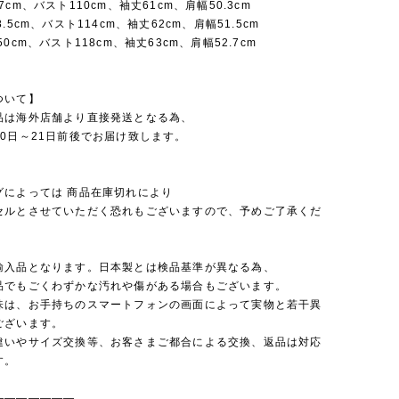
cm、バスト110cm、袖丈61cm、肩幅50.3cm
.5cm、バスト114cm、袖丈62cm、肩幅51.5cm
0cm、バスト118cm、袖丈63cm、肩幅52.7cm
ついて】
品は海外店舗より直接発送となる為、
0日～21日前後でお届け致します。
グによっては 商品在庫切れにより
セルとさせていただく恐れもございますので、予めご了承くだ
輸入品となります。日本製とは検品基準が異なる為、
品でもごくわずかな汚れや傷がある場合もございます。
味は、お手持ちのスマートフォンの画面によって実物と若干異
ございます。
違いやサイズ交換等、お客さまご都合による交換、返品は対応
す。
———————