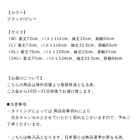
【カラー】
ブラック/グレー
【サイズ】
《M》着丈72cm、バスト112cm、袖丈22cm、肩幅53cm
《L》着丈73cm、バスト116cm、袖丈22.5cm、肩幅55cm
《XL》着丈75cm、バスト120cm、袖丈23cm、肩幅57cm
《2XL》着丈77cm、バスト124cm、袖丈23.5cm、肩幅69cm
【お届けについて】
こちらの商品は海外店舗より直接発送となる為、
ご入金から10日～21日前後でお届け致します。
◼️注意事項
・タイミングによっては 商品在庫切れにより
注文キャンセルとさせていただく恐れもございますので、予めご
了承くださいませ。
・こちらは輸入品となります。日本製とは検品基準が異なる為、