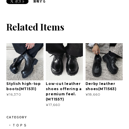
通報する
Related Items
Stylish high-top
Low-cut leather
Derby leather
boots(MT1531)
shoes offering a
shoes(MT1563)
premium feel.
¥16,370
¥18,660
(MT1557)
¥17,660
CATEGORY
ＴＯＰＳ