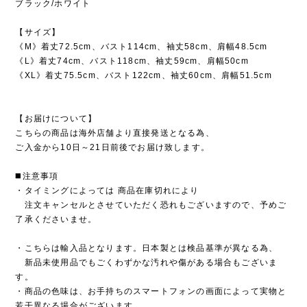
ブラック/ホワイト
【サイズ】
《M》着丈72.5cm、バスト114cm、袖丈58cm、肩幅48.5cm
《L》着丈74cm、バスト118cm、袖丈59cm、肩幅50cm
《XL》着丈75.5cm、バスト122cm、袖丈60cm、肩幅51.5cm
【お届けについて】
こちらの商品は海外店舗より直接発送となる為、
ご入金から10日～21日前後でお届け致します。
◼️注意事項
・タイミングによっては 商品在庫切れにより
注文キャンセルとさせていただく恐れもございますので、予めご
了承くださいませ。
・こちらは輸入品となります。日本製とは検品基準が異なる為、
新品未使用品でもごくわずかな汚れや傷がある場合もございま
す。
・商品の色味は、お手持ちのスマートフォンの画面によって実物と
若干異なる場合がございます。