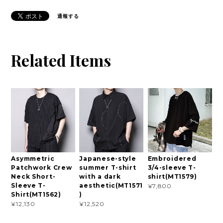
通報する
Related Items
Asymmetric
Japanese-style
Embroidered
Patchwork Crew
summer T-shirt
3/4-sleeve T-
Neck Short-
with a dark
shirt(MT1579)
Sleeve T-
aesthetic(MT1571
¥7,800
Shirt(MT1562)
)
¥12,130
¥12,520