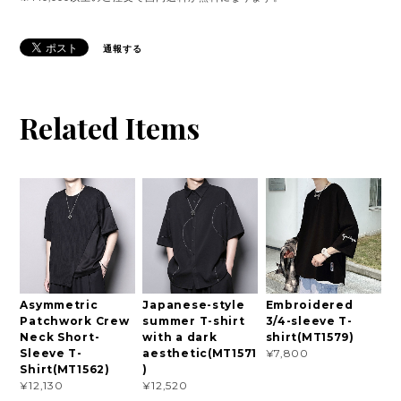
通報する
Related Items
Asymmetric
Japanese-style
Embroidered
Patchwork Crew
summer T-shirt
3/4-sleeve T-
Neck Short-
with a dark
shirt(MT1579)
Sleeve T-
aesthetic(MT1571
¥7,800
Shirt(MT1562)
)
¥12,130
¥12,520