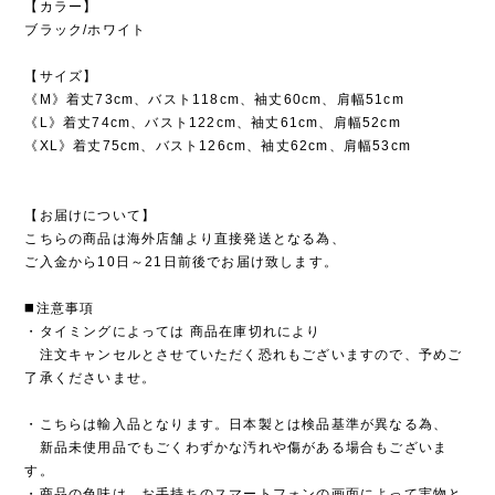
【カラー】
ブラック/ホワイト
【サイズ】
《M》着丈73cm、バスト118cm、袖丈60cm、肩幅51cm
《L》着丈74cm、バスト122cm、袖丈61cm、肩幅52cm
《XL》着丈75cm、バスト126cm、袖丈62cm、肩幅53cm
【お届けについて】
こちらの商品は海外店舗より直接発送となる為、
ご入金から10日～21日前後でお届け致します。
◼️注意事項
・タイミングによっては 商品在庫切れにより
注文キャンセルとさせていただく恐れもございますので、予めご
了承くださいませ。
・こちらは輸入品となります。日本製とは検品基準が異なる為、
新品未使用品でもごくわずかな汚れや傷がある場合もございま
す。
・商品の色味は、お手持ちのスマートフォンの画面によって実物と