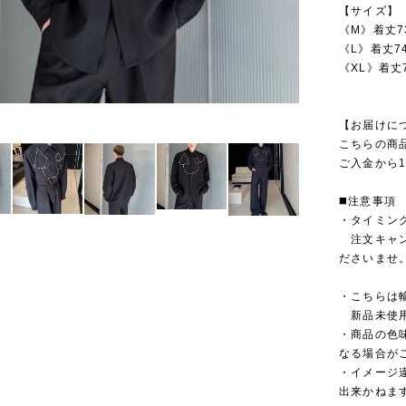
【サイズ】
《M》着丈7
《L》着丈7
《XL》着丈
【お届けに
こちらの商
ご入金から1
◼️注意事項
・タイミン
注文キャン
ださいませ
・こちらは
新品未使用
・商品の色
なる場合が
・イメージ
出来かねま