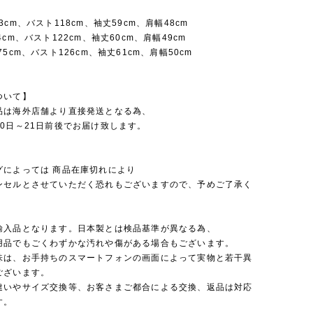
3cm、バスト118cm、袖丈59cm、肩幅48cm
4cm、バスト122cm、袖丈60cm、肩幅49cm
75cm、バスト126cm、袖丈61cm、肩幅50cm
ついて】
品は海外店舗より直接発送となる為、
0日～21日前後でお届け致します。
グによっては 商品在庫切れにより
セルとさせていただく恐れもございますので、予めご了承く
。
輸入品となります。日本製とは検品基準が異なる為、
品でもごくわずかな汚れや傷がある場合もございます。
味は、お手持ちのスマートフォンの画面によって実物と若干異
ございます。
違いやサイズ交換等、お客さまご都合による交換、返品は対応
す。