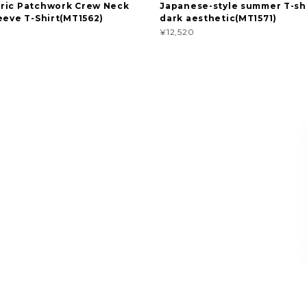
ric Patchwork Crew Neck
Japanese-style summer T-shi
eeve T-Shirt(MT1562)
dark aesthetic(MT1571)
¥12,520