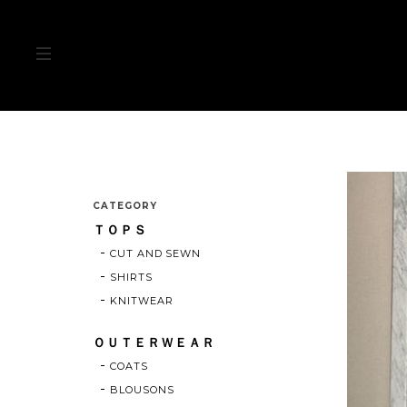
CATEGORY
ＴＯＰＳ
CUT AND SEWN
SHIRTS
KNITWEAR
ＯＵＴＥＲＷＥＡＲ
COATS
BLOUSONS