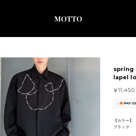
MOTTO
spring
lapel l
¥11,450
【カラー】
ブラック