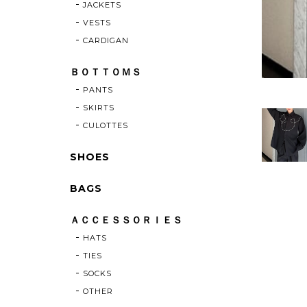
JACKETS
VESTS
CARDIGAN
ＢＯＴＴＯＭＳ
PANTS
SKIRTS
CULOTTES
SHOES
BAGS
ＡＣＣＥＳＳＯＲＩＥＳ
HATS
TIES
SOCKS
OTHER