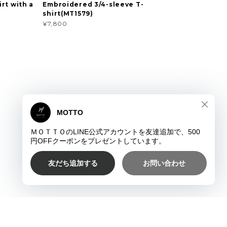
rt with a
Embroidered 3/4-sleeve T-
shirt(MT1579)
¥7,800