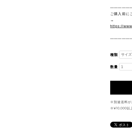
—————
ご購入前に
→
https://ww
—————
種類
数量
※別途送料が
※¥10,00