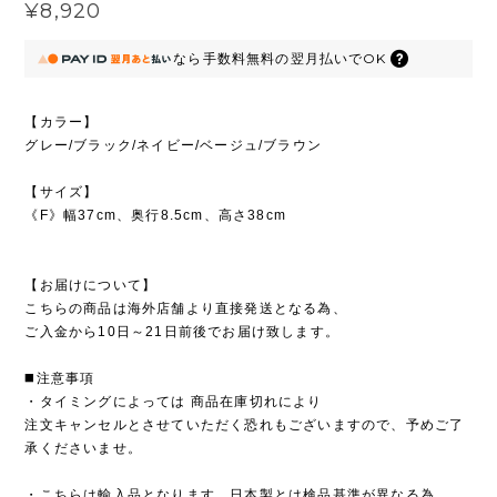
¥8,920
なら
手数料無料の
翌月払いでOK
【カラー】
グレー/ブラック/ネイビー/ベージュ/ブラウン
【サイズ】
《F》幅37cm、奥行8.5cm、高さ38cm
【お届けについて】
こちらの商品は海外店舗より直接発送となる為、
ご入金から10日～21日前後でお届け致します。
◼️注意事項
・タイミングによっては 商品在庫切れにより
注文キャンセルとさせていただく恐れもございますので、予めご了
承くださいませ。
・こちらは輸入品となります。日本製とは検品基準が異なる為、