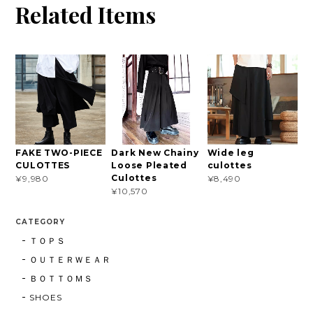
Related Items
FAKE TWO-PIECE
Dark New Chainy
Wide leg
CULOTTES
Loose Pleated
culottes
Culottes
¥9,980
¥8,490
¥10,570
CATEGORY
ＴＯＰＳ
ＯＵＴＥＲＷＥＡＲ
ＢＯＴＴＯＭＳ
SHOES