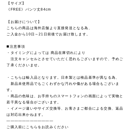
【サイズ】
《FREE》パンツ丈84cm
【お届けについて】
こちらの商品は海外店舗より直接発送となる為、
ご入金から10日～21日前後でお届け致します。
◼️注意事項
・タイミングによっては 商品在庫切れにより
注文キャンセルとさせていただく恐れもございますので、予めご
了承くださいませ。
・こちらは輸入品となります。日本製とは検品基準が異なる為、
新品未使用品でもごくわずかな汚れや傷がある場合もございま
す。
・商品の色味は、お手持ちのスマートフォンの画面によって実物と
若干異なる場合がございます。
・イメージ違いやサイズ交換等、お客さまご都合による交換、返品
は対応出来かねます。
————————————
ご購入前にこちらをお読みください